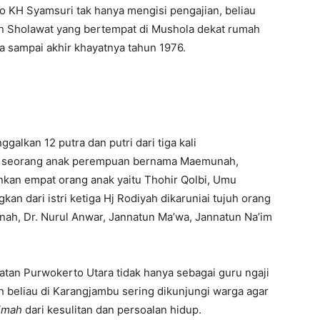
o KH Syamsuri tak hanya mengisi pengajian, beliau
dan Sholawat yang bertempat di Mushola dekat rumah
a sampai akhir khayatnya tahun 1976.
lkan 12 putra dan putri dari tiga kali
niai seorang anak perempuan bernama Maemunah,
nkan empat orang anak yaitu Thohir Qolbi, Umu
n dari istri ketiga Hj Rodiyah dikaruniai tujuh orang
anah, Dr. Nurul Anwar, Jannatun Ma’wa, Jannatun Na’im
tan Purwokerto Utara tidak hanya sebagai guru ngaji
ah beliau di Karangjambu sering dikunjungi warga agar
imah
dari kesulitan dan persoalan hidup.