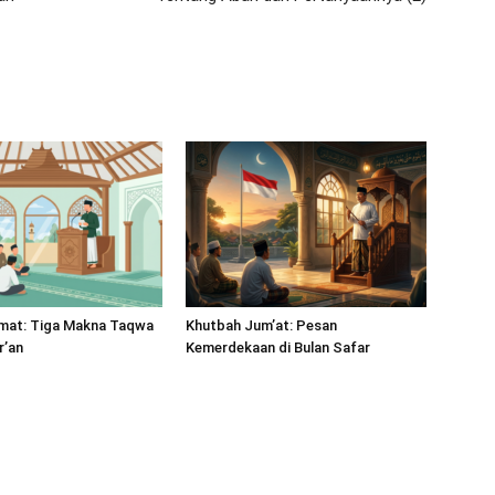
mat: Tiga Makna Taqwa
Khutbah Jum’at: Pesan
r’an
Kemerdekaan di Bulan Safar