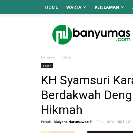
HOME
WARTA
KEISLAMAN
NU
Online
Banyumas
Beranda
Tokoh
Tokoh
KH Syamsuri Ka
Berdakwah Denga
Hikmah
Penulis
Mulyono Harsosuwito P
-
Rabu, 12 Mei 2021 | 21