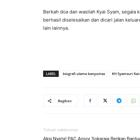
Berkah doa dan wasilah Kyai Syam, segala k
berhasil diselesaikan dan dicari jalan kelua
lain lainnya.
LABEL
biografi ulama banyumas
KH Syamsuri Ka
Bagikan
Tulisan sebelumnya
Aksi Nyata! PAC Ansor Sokaraja Berikan Bantu