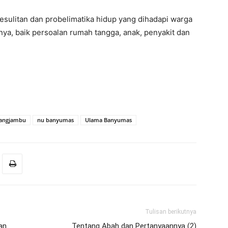
esulitan dan probelimatika hidup yang dihadapi warga
rnya, baik persoalan rumah tangga, anak, penyakit dan
rangjambu
nu banyumas
Ulama Banyumas
Tulisan berikutnya
an
Tentang Abah dan Pertanyaannya (2)