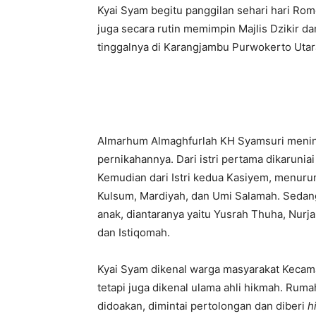
Kyai Syam begitu panggilan sehari hari Rom
juga secara rutin memimpin Majlis Dzikir 
tinggalnya di Karangjambu Purwokerto Utar
Almarhum Almaghfurlah KH Syamsuri meningga
pernikahannya. Dari istri pertama dikaru
Kemudian dari Istri kedua Kasiyem, menuru
Kulsum, Mardiyah, dan Umi Salamah. Sedangka
anak, diantaranya yaitu Yusrah Thuha, Nurj
dan Istiqomah.
Kyai Syam dikenal warga masyarakat Kecama
tetapi juga dikenal ulama ahli hikmah. Rum
didoakan, dimintai pertolongan dan diberi
h