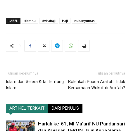
LABEL
#bmnu
#visahaji
Haji
nubanyumas
Tulisan sebelumnya
Tulisan berikutnya
Islam dan Selera Kita Tentang
Bolehkah Puasa Arafah Tidak
Islam
Bersamaan Wukuf di Arafah?
ARTIKEL TERKAIT
DARI PENULIS
Harlah ke-61, MI Ma’arif NU Pandansari
dan Yayasan TEKUN Jalin Kerja Sama