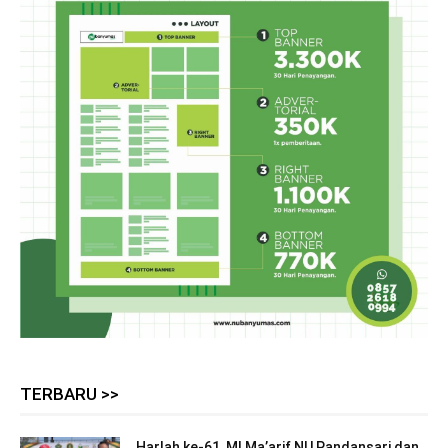
TERBARU >>
Harlah ke-61, MI Ma’arif NU Pandansari dan