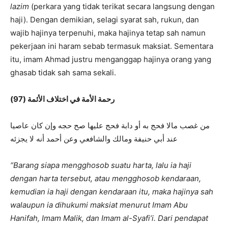
lazim
(perkara yang tidak terikat secara langsung dengan
haji). Dengan demikian, selagi syarat sah, rukun, dan
wajib hajinya terpenuhi, maka hajinya tetap sah namun
pekerjaan ini haram sebab termasuk maksiat. Sementara
itu, imam Ahmad justru menganggap hajinya orang yang
ghasab tidak sah sama sekali.
رحمة
ال
أمة في اختلاف الأ
ئ
مة (97)
من غصب مالا فحج به أو دابة فحج عليها صح حجه وإن كان عاصيا
عند أبي حنيفة ومالك والشافعي وعن أحمد أنه لا يجزئه
“Barang siapa mengghosob suatu harta, lalu ia haji
dengan harta tersebut, atau mengghosob kendaraan,
kemudian ia haji dengan kendaraan itu, maka hajinya sah
walaupun ia dihukumi maksiat menurut Imam Abu
Hanifah, Imam Malik, dan Imam al-Syafi’i. Dari pendapat