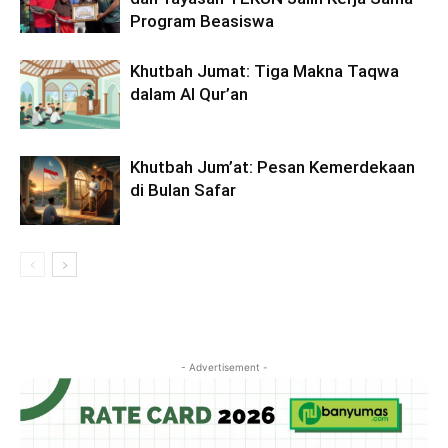
Program Beasiswa
Khutbah Jumat: Tiga Makna Taqwa
dalam Al Qur’an
Khutbah Jum’at: Pesan Kemerdekaan
di Bulan Safar
- Advertisement -