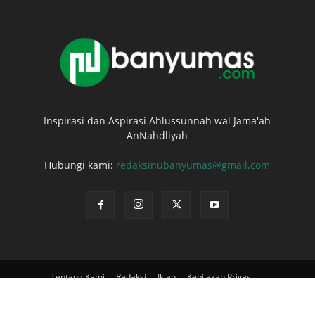
Inspirasi dan Aspirasi Ahlussunnah wal Jama'ah
AnNahdliyah
Hubungi kami:
redaksinubanyumas@gmail.com
Tentang Kami
Redaksi
Iklan
Kebijakan Privasi
Syarat dan Ketentuan