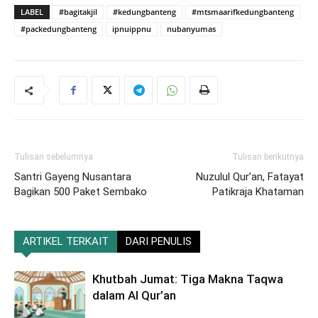
LABEL
#bagitakjil
#kedungbanteng
#mtsmaarifkedungbanteng
#packedungbanteng
ipnuippnu
nubanyumas
Tulisan sebelumnya
Tulisan berikutnya
Santri Gayeng Nusantara
Nuzulul Qur’an, Fatayat
Bagikan 500 Paket Sembako
Patikraja Khataman
ARTIKEL TERKAIT
DARI PENULIS
Khutbah Jumat: Tiga Makna Taqwa
dalam Al Qur’an