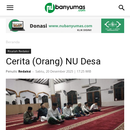
Beranda
Risalah Redaksi
Cerita (Orang) NU Desa
Penulis
Redaksi
-
Sabtu, 20 Desember 2025 | 17:25 WIB