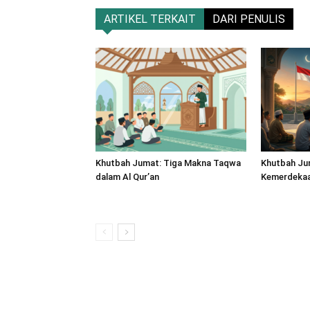
ARTIKEL TERKAIT
DARI PENULIS
Khutbah Jumat: Tiga Makna Taqwa
Khutbah Ju
dalam Al Qur’an
Kemerdekaan