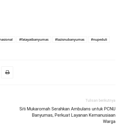
nasional
#fatayatbanyumas
#lazisnubanyumas
#nupeduli
Tulisan berikutnya
Siti Mukaromah Serahkan Ambulans untuk PCNU
Banyumas, Perkuat Layanan Kemanusiaan
Warga