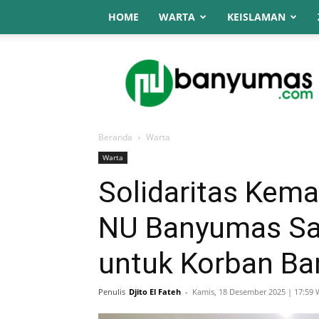
HOME
WARTA
KEISLAMAN
NU
Online
Banyumas
Beranda
Warta
Warta
Solidaritas Kema
NU Banyumas Sal
untuk Korban Ba
Penulis
Djito El Fateh
-
Kamis, 18 Desember 2025 | 17:59 