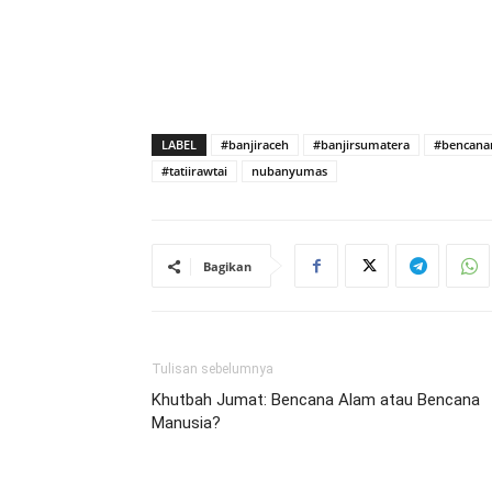
LABEL
#banjiraceh
#banjirsumatera
#bencana
#tatiirawtai
nubanyumas
Bagikan
Tulisan sebelumnya
Khutbah Jumat: Bencana Alam atau Bencana
Manusia?