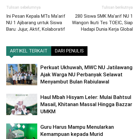
Tulisan sebelumnya
Tulisan berikutnya
Ini Pesan Kepala MTs Ma’arif
280 Siswa SMK Ma’arif NU 1
NU 1 Ajibarang untuk Siswa
Wangon Ikuti Tes TOEIC, Siap
Baru: Jujur, Aktif, Kolaboratif
Hadapi Dunia Kerja Global
ARTIKEL TERKAIT
DARI PENULIS
Perkuat Ukhuwah, MWC NU Jatilawang
Ajak Warga NU Perbanyak Selawat
Menyambut Bulan Rabiulawal
Haul Mbah Hisyam Leler: Mulai Bahtsul
Masail, Khitanan Massal Hingga Bazzar
UMKM
Guru Harus Mampu Menularkan
Kemampuan kepada Murid