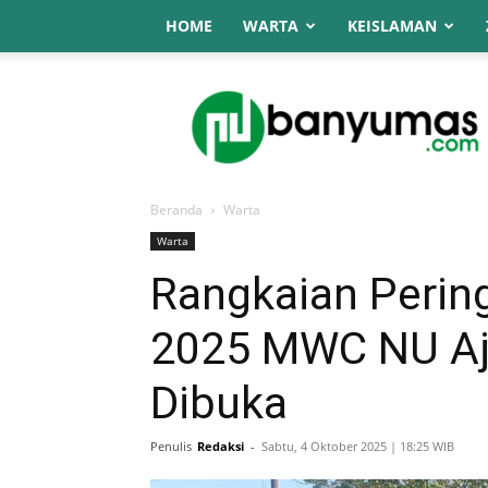
HOME
WARTA
KEISLAMAN
NU
Online
Banyumas
Beranda
Warta
Warta
Rangkaian Pering
2025 MWC NU Aj
Dibuka
Penulis
Redaksi
-
Sabtu, 4 Oktober 2025 | 18:25 WIB