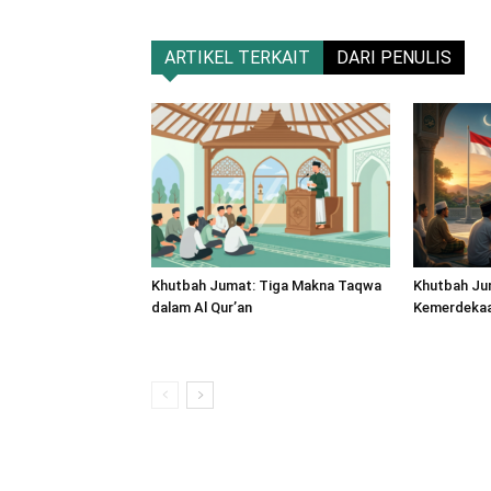
ARTIKEL TERKAIT
DARI PENULIS
Khutbah Jumat: Tiga Makna Taqwa
Khutbah Ju
dalam Al Qur’an
Kemerdekaan