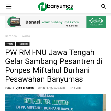
Beranda
Warta
Warta
Regional
PW RMI-NU Jawa Tengah
Gelar Sambang Pesantren di
Ponpes Miftahul Burhani
Pesawahan Banyumas
Penulis
Djito El Fateh
-
Senin, 4 Agustus 2025 | 11:48 WIB