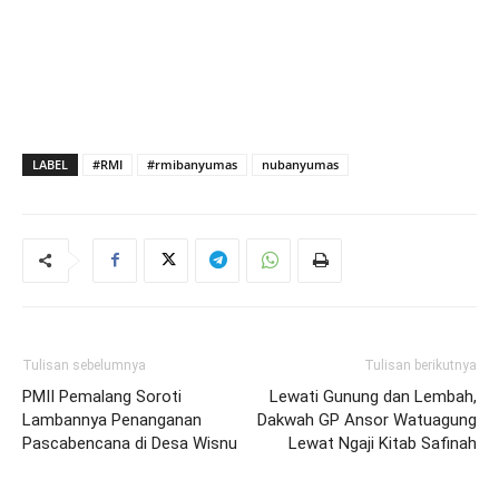
LABEL
#RMI
#rmibanyumas
nubanyumas
Tulisan sebelumnya
Tulisan berikutnya
PMII Pemalang Soroti
Lewati Gunung dan Lembah,
Lambannya Penanganan
Dakwah GP Ansor Watuagung
Pascabencana di Desa Wisnu
Lewat Ngaji Kitab Safinah