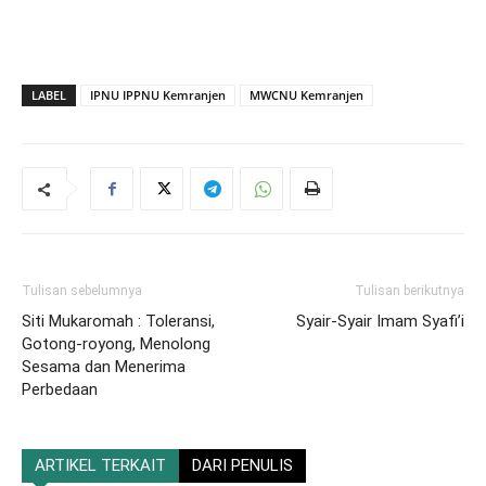
LABEL
IPNU IPPNU Kemranjen
MWCNU Kemranjen
Tulisan sebelumnya
Tulisan berikutnya
Siti Mukaromah : Toleransi,
Syair-Syair Imam Syafi’i
Gotong-royong, Menolong
Sesama dan Menerima
Perbedaan
ARTIKEL TERKAIT
DARI PENULIS