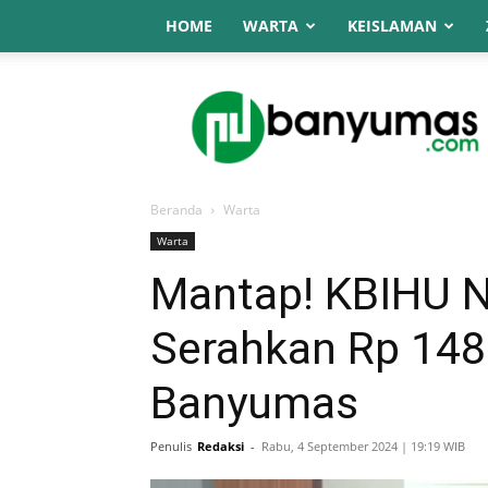
HOME
WARTA
KEISLAMAN
NU
Online
Banyumas
Beranda
Warta
Warta
Mantap! KBIHU N
Serahkan Rp 148
Banyumas
Penulis
Redaksi
-
Rabu, 4 September 2024 | 19:19 WIB