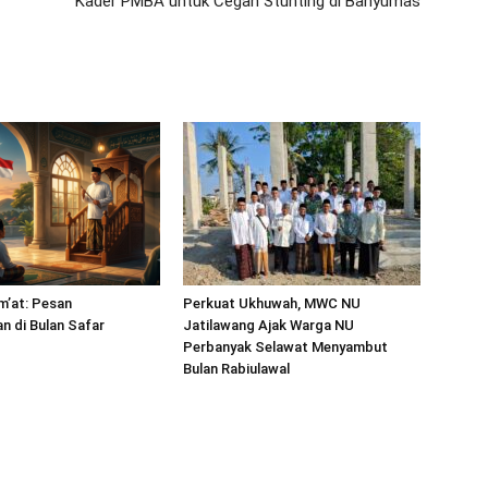
Kader PMBA untuk Cegah Stunting di Banyumas
m’at: Pesan
Perkuat Ukhuwah, MWC NU
 di Bulan Safar
Jatilawang Ajak Warga NU
Perbanyak Selawat Menyambut
Bulan Rabiulawal