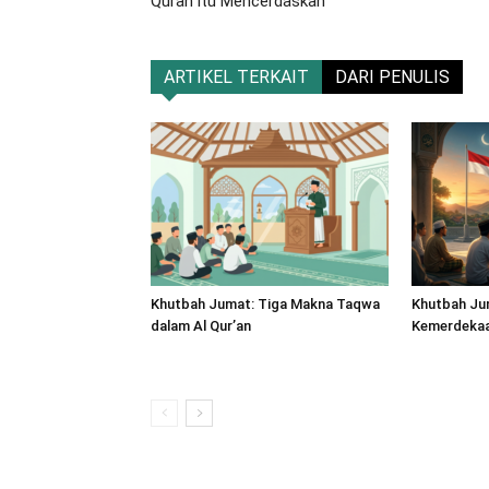
Quran itu Mencerdaskan
ARTIKEL TERKAIT
DARI PENULIS
Khutbah Jumat: Tiga Makna Taqwa
Khutbah Ju
dalam Al Qur’an
Kemerdekaan