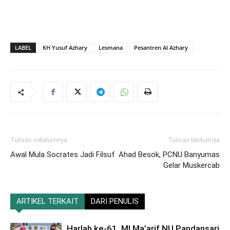
LABEL
KH Yusuf Azhary
Lesmana
Pesantren Al Azhary
Tulisan sebelumnya
Tulisan berikutnya
Awal Mula Socrates Jadi Filsuf
Ahad Besok, PCNU Banyumas
Gelar Muskercab
ARTIKEL TERKAIT
DARI PENULIS
Harlah ke-61, MI Ma’arif NU Pandansari