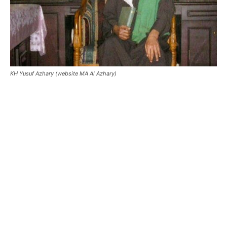
KH Yusuf Azhary (website MA Al Azhary)