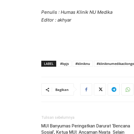
Penulis : Humas Klinik NU Medika
Editor : akhyar
LABEL
#bpjs
#kliniknu
#kliniknumedikacilong
Bagikan
Tulisan sebelumnya
MUI Banyumas Peringatkan Darurat ‘Bencana
Sosial’, Ketua MUI: Ancaman Nyata Selain