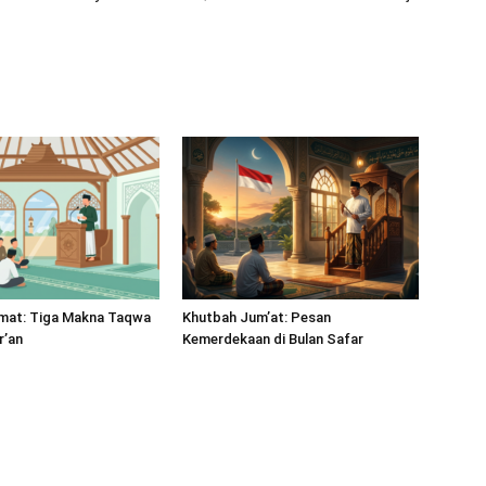
mat: Tiga Makna Taqwa
Khutbah Jum’at: Pesan
r’an
Kemerdekaan di Bulan Safar