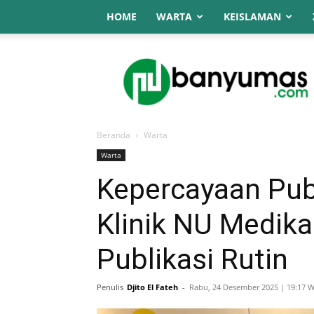
HOME
WARTA
KEISLAMAN
NU
Online
Banyumas
Beranda
Warta
Warta
Kepercayaan Pub
Klinik NU Medik
Publikasi Rutin
Penulis
Djito El Fateh
-
Rabu, 24 Desember 2025 | 19:17 W