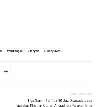
ok
#nucilongok
Cilongok
nubanyumas
Tulisan berikutnya
Tiga Santri Tahfidz 30 Juz Diwisuda pada
Tasyakur Khotmil Qur’an Arraudhoh Parakan Onje