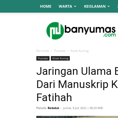
HOME
WARTA
KEISLAMAN
NU
Online
Banyumas
Beranda
Pustaka
Kitab Kuning
Pustaka
Kitab Kuning
Jaringan Ulama 
Dari Manuskrip K
Fatihah
Penulis
Redaksi
-
Jumat, 8 Juli 2022 | 08:29 WIB