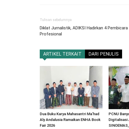
Tulisan sebelumnya
Diklat Jurnalistik, ADIKSI Hadirkan 4 Pembicara
Profesional
ARTIKEL TERKAIT
DARI PENULIS
Dua Buku Karya Mahasantri Ma’had
PCNU Bany
Aly Andalusia Ramaikan ENHA Book
Digitalisas
Fair 2026
SINOEMAS, 