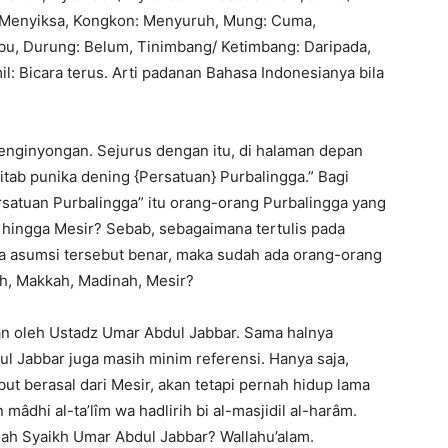
h: Menyiksa, Kongkon: Menyuruh, Mung: Cuma,
Ibu, Durung: Belum, Tinimbang/ Ketimbang: Daripada,
: Bicara terus. Arti padanan Bahasa Indonesianya bila
enginyongan. Sejurus dengan itu, di halaman depan
itab punika dening {Persatuan} Purbalingga.” Bagi
satuan Purbalingga” itu orang-orang Purbalingga yang
hingga Mesir? Sebab, sebagaimana tertulis pada
ika asumsi tersebut benar, maka sudah ada orang-orang
h, Makkah, Madinah, Mesir?
kan oleh Ustadz Umar Abdul Jabbar. Sama halnya
l Jabbar juga masih minim referensi. Hanya saja,
t berasal dari Mesir, akan tetapi pernah hidup lama
mâdhi al-ta’lîm wa hadlirih bi al-masjidil al-harâm.
ah Syaikh Umar Abdul Jabbar? Wallahu’alam.