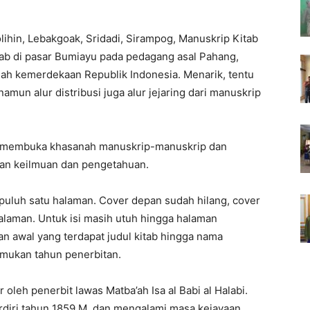
lihin, Lebakgoak, Sridadi, Sirampog, Manuskrip Kitab
kitab di pasar Bumiayu pada pedagang asal Pahang,
lah kemerdekaan Republik Indonesia. Menarik, tentu
amun alur distribusi juga alur jejaring dari manuskrip
ya membuka khasanah manuskrip-manuskrip dan
ian keilmuan dan pengetahuan.
mapuluh satu halaman. Cover depan sudah hilang, cover
halaman. Untuk isi masih utuh hingga halaman
an awal yang terdapat judul kitab hingga nama
temukan tahun penerbitan.
ir oleh penerbit lawas Matba’ah Isa al Babi al Halabi.
berdiri tahun 1859 M, dan mengalami masa kejayaan