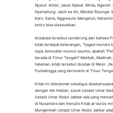
Njukut: Ambil, Jaluk/ Njaluk: Minta, Ngere
Nyemplung: Jatuh ke Air, Mboke/ Biyunge: 
Karo: Sama, Nggresula: Mengeluh, Ndremimil
keliru bisa disesuaikan.
Kosakata tersebut cenderung dari bahasa P
kitab terdapat keterangan, “Saged mundut k
saya, kemudian muncul asumsi, apakah “Per
berada di Timur Tengah? Mekkah, Madinah, 
halaman, kitab tersebut dicetak di Mesir. J
Purbalingga yang bermukim di Timur Tenga
Kitab ini diterjemah sekaligus disebarluas
dengan Abi Haiban, sosok Ustadz Umar Abdu
Ustadz Umar Abdul Jabbar ada yang menyebu
di Nusantara dan menulis Kitab al-durûs min 
Mungkinkah Ustadz Umar Abdul Jabbar adal