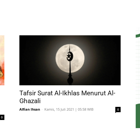
Tafsir Surat Al-Ikhlas Menurut Al-
Ghazali
Alfian Ihsan
-
Kamis, 15 Juli 2021 | 05:58 WIB
0
0