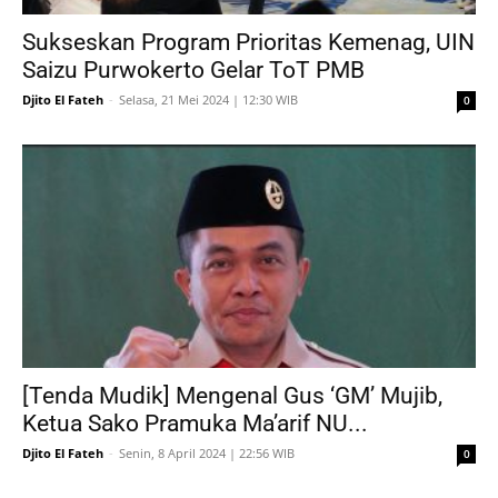
Sukseskan Program Prioritas Kemenag, UIN
Saizu Purwokerto Gelar ToT PMB
Djito El Fateh
-
Selasa, 21 Mei 2024 | 12:30 WIB
0
[Tenda Mudik] Mengenal Gus ‘GM’ Mujib,
Ketua Sako Pramuka Ma’arif NU...
Djito El Fateh
-
Senin, 8 April 2024 | 22:56 WIB
0