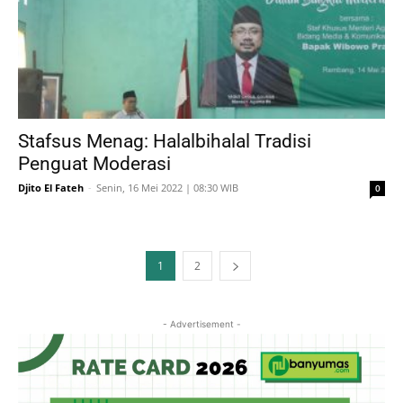
Stafsus Menag: Halalbihalal Tradisi
Penguat Moderasi
Djito El Fateh
-
Senin, 16 Mei 2022 | 08:30 WIB
0
1
2
- Advertisement -