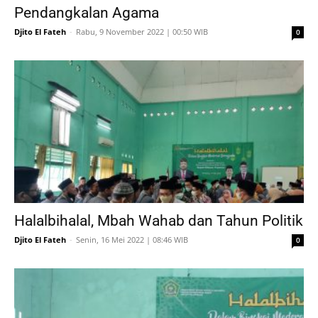
Pendangkalan Agama
Djito El Fateh
-
Rabu, 9 November 2022 | 00:50 WIB
0
Halalbihalal, Mbah Wahab dan Tahun Politik
Djito El Fateh
-
Senin, 16 Mei 2022 | 08:46 WIB
0