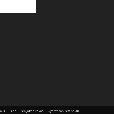
aksi
Iklan
Kebijakan Privasi
Syarat dan Ketentuan