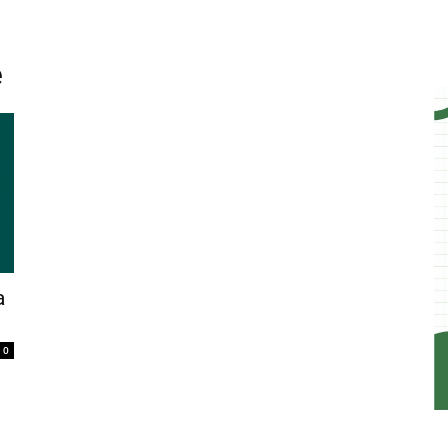
e
a
0