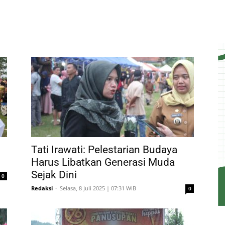
Tati Irawati: Pelestarian Budaya
Harus Libatkan Generasi Muda
Sejak Dini
0
Redaksi
-
Selasa, 8 Juli 2025 | 07:31 WIB
0