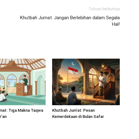
Tulisan berikutnya
Khutbah Jumat: Jangan Berlebihan dalam Segala
Hal!
mat: Tiga Makna Taqwa
Khutbah Jum’at: Pesan
r’an
Kemerdekaan di Bulan Safar