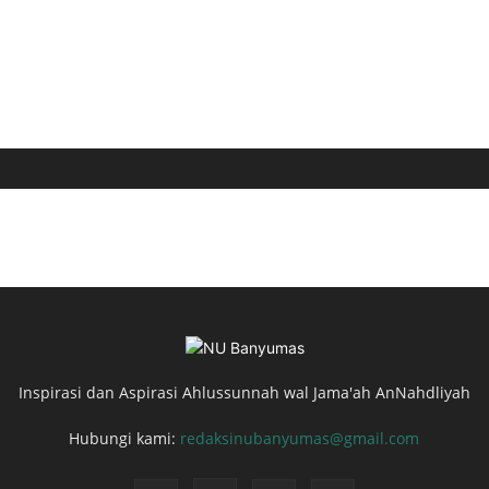
Inspirasi dan Aspirasi Ahlussunnah wal Jama'ah AnNahdliyah
Hubungi kami:
redaksinubanyumas@gmail.com