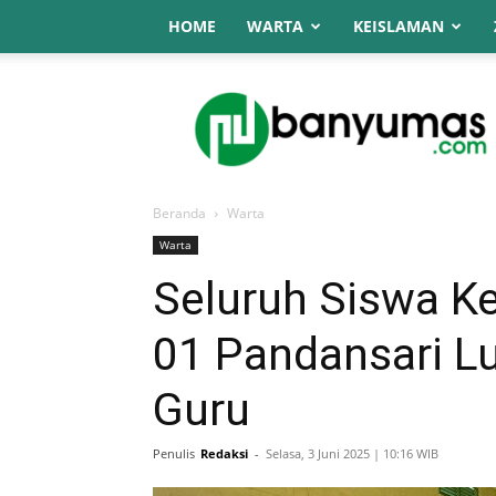
HOME
WARTA
KEISLAMAN
NU
Online
Banyumas
Beranda
Warta
Warta
Seluruh Siswa Ke
01 Pandansari Lu
Guru
Penulis
Redaksi
-
Selasa, 3 Juni 2025 | 10:16 WIB