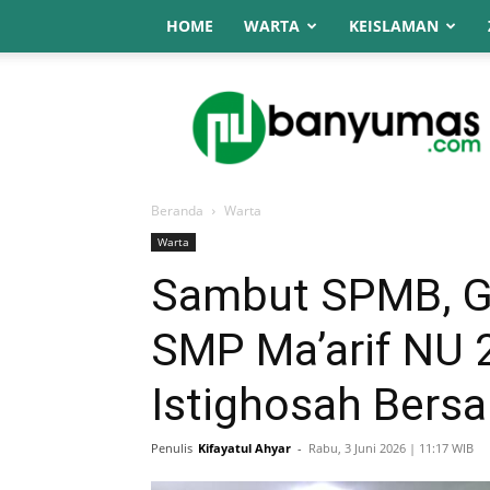
HOME
WARTA
KEISLAMAN
NU
Online
Banyumas
Beranda
Warta
Warta
Sambut SPMB, G
SMP Ma’arif NU 2
Istighosah Bers
Penulis
Kifayatul Ahyar
-
Rabu, 3 Juni 2026 | 11:17 WIB