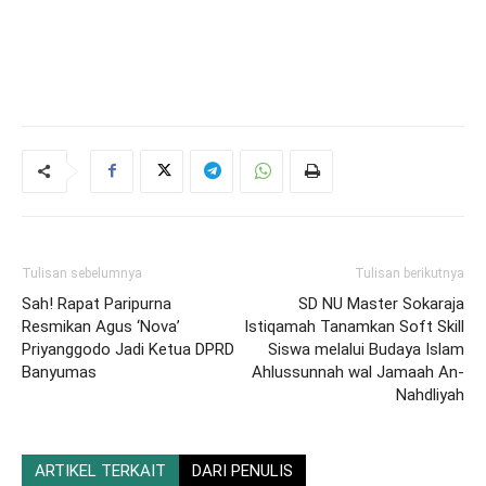
Tulisan sebelumnya
Tulisan berikutnya
Sah! Rapat Paripurna
SD NU Master Sokaraja
Resmikan Agus ‘Nova’
Istiqamah Tanamkan Soft Skill
Priyanggodo Jadi Ketua DPRD
Siswa melalui Budaya Islam
Banyumas
Ahlussunnah wal Jamaah An-
Nahdliyah
ARTIKEL TERKAIT
DARI PENULIS