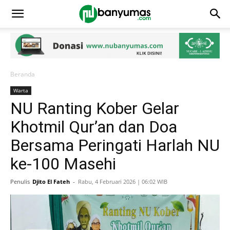
Beranda
Warta
NU Ranting Kober Gelar
Khotmil Qur’an dan Doa
Bersama Peringati Harlah NU
ke-100 Masehi
Penulis
Djito El Fateh
-
Rabu, 4 Februari 2026 | 06:02 WIB