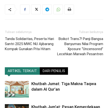
Tulisan sebelumnya
Tulisan berikutnya
Tanda Solidaritas, Peserta Hari
Boikot Trans7! Panji Bangsa
Santri 2025 MWC NU Ajibarang
Banyumas Nilai Program
Kompak Gunakan Pita Hitam
Xposure “Uncensored”
Lecehkan Marwah Pesantren
ARTIKEL TERKAIT
DARI PENULIS
Khutbah Jumat: Tiga Makna Taqwa
dalam Al Qur’an
Khutbah Jum’at: Pesan Kemerdekaan