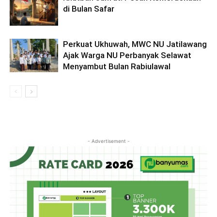
di Bulan Safar
Perkuat Ukhuwah, MWC NU Jatilawang
Ajak Warga NU Perbanyak Selawat
Menyambut Bulan Rabiulawal
- Advertisement -