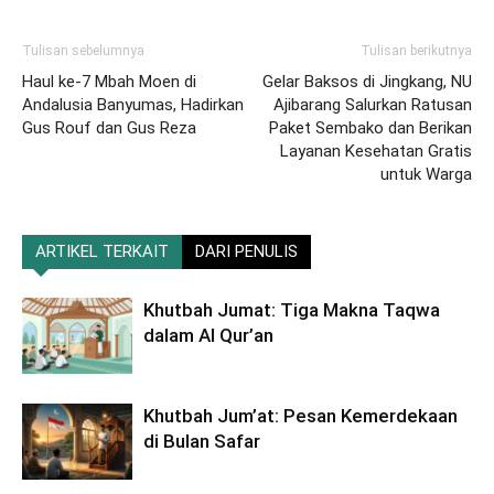
Tulisan sebelumnya
Tulisan berikutnya
Haul ke-7 Mbah Moen di
Gelar Baksos di Jingkang, NU
Andalusia Banyumas, Hadirkan
Ajibarang Salurkan Ratusan
Gus Rouf dan Gus Reza
Paket Sembako dan Berikan
Layanan Kesehatan Gratis
untuk Warga
ARTIKEL TERKAIT
DARI PENULIS
Khutbah Jumat: Tiga Makna Taqwa
dalam Al Qur’an
Khutbah Jum’at: Pesan Kemerdekaan
di Bulan Safar