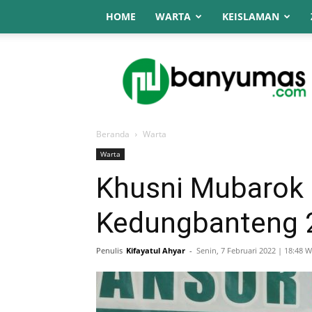
HOME
WARTA
KEISLAMAN
NU
Online
Banyumas
Beranda
Warta
Warta
Khusni Mubarok 
Kedungbanteng 
Penulis
Kifayatul Ahyar
-
Senin, 7 Februari 2022 | 18:48 W