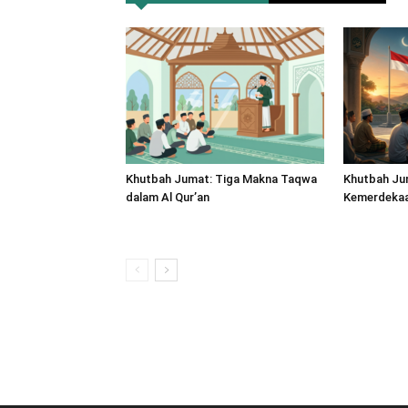
Khutbah Jumat: Tiga Makna Taqwa
Khutbah Ju
dalam Al Qur’an
Kemerdekaan