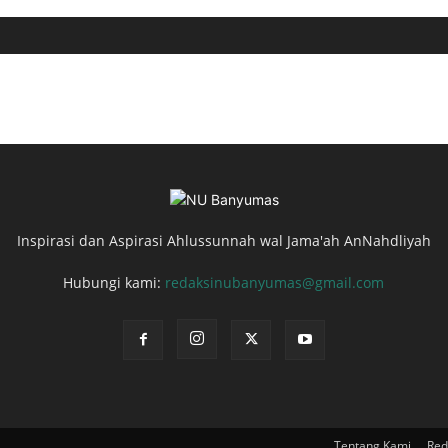
Inspirasi dan Aspirasi Ahlussunnah wal Jama'ah AnNahdliyah
Hubungi kami:
redaksinubanyumas@gmail.com
Tentang Kami
Red