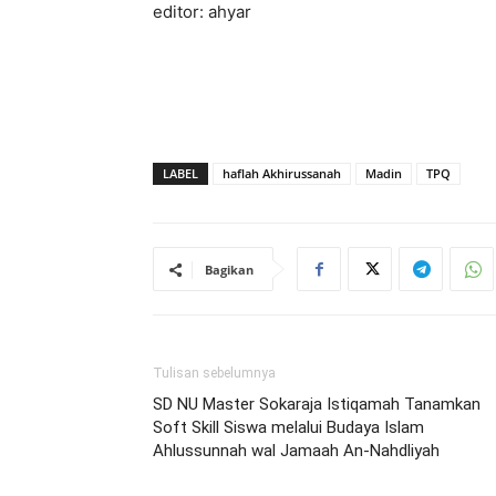
editor: ahyar
LABEL
haflah Akhirussanah
Madin
TPQ
Bagikan
Tulisan sebelumnya
SD NU Master Sokaraja Istiqamah Tanamkan
Soft Skill Siswa melalui Budaya Islam
Ahlussunnah wal Jamaah An-Nahdliyah