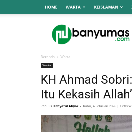
HOME
WARTA
KEISLAMAN
NU
Online
Banyumas
Beranda
Warta
Warta
KH Ahmad Sobri:
Itu Kekasih Allah’
Penulis
Kifayatul Ahyar
-
Rabu, 4 Februari 2026 | 17:08 W