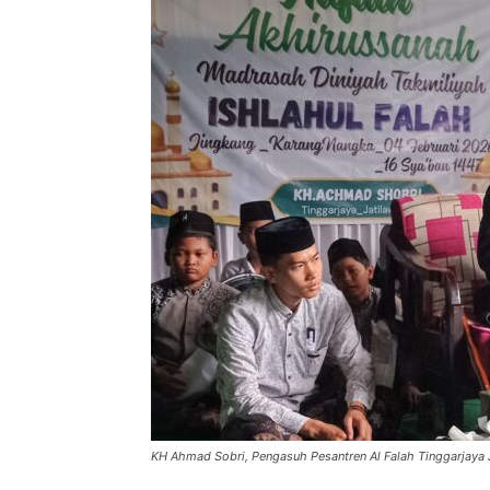
KH Ahmad Sobri, Pengasuh Pesantren Al Falah Tinggarjaya