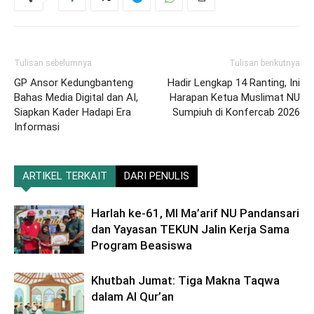
Tulisan sebelumnya
Tulisan berikutnya
GP Ansor Kedungbanteng
Hadir Lengkap 14 Ranting, Ini
Bahas Media Digital dan AI,
Harapan Ketua Muslimat NU
Siapkan Kader Hadapi Era
Sumpiuh di Konfercab 2026
Informasi
ARTIKEL TERKAIT
DARI PENULIS
Harlah ke-61, MI Ma’arif NU Pandansari
dan Yayasan TEKUN Jalin Kerja Sama
Program Beasiswa
Khutbah Jumat: Tiga Makna Taqwa
dalam Al Qur’an