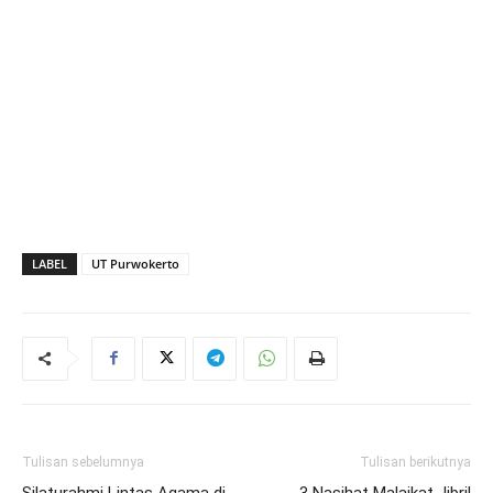
LABEL
UT Purwokerto
Tulisan sebelumnya
Tulisan berikutnya
Silaturahmi Lintas Agama di
3 Nasihat Malaikat Jibril